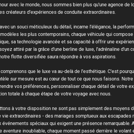
amour avec le monde, nous sommes bien plus qu'une agence de lo
s créateurs d'expériences de conduite extraordinaires.
 avec un souci méticuleux du détail, incarne l'élégance, la perfor
odèles les plus contemporains, chaque véhicule qui compose no
ique, sa technologie avancée et sa capacité à offrir une expérie
oyez attiré par la grâce d'une berline de luxe, l'adrénaline d'un 
tre flotte diversifiée saura répondre à vos aspirations.
omprenons que le luxe va au-delà de l'esthétique. C'est pourq
ientèle sur mesure est au cœur de tout ce que nous faisons. Notr
endre vos préférences, personnaliser chaque détail de votre ex
tion totale à chaque étape de votre voyage avec nous.
tons à votre disposition ne sont pas simplement des moyens de
 vie extraordinaires - des mariages somptueux aux escapades 
x événements spéciaux qui exigent une présence remarquable. 
 aventure inoubliable, chaque moment passé derrière le volant e