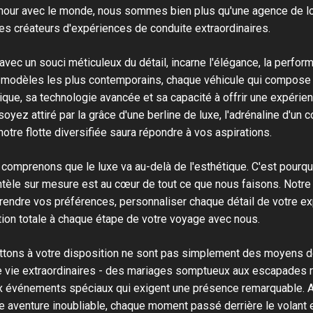
amour avec le monde, nous sommes bien plus qu'une agence de lo
s créateurs d'expériences de conduite extraordinaires.
 avec un souci méticuleux du détail, incarne l'élégance, la perfor
odèles les plus contemporains, chaque véhicule qui compose no
ique, sa technologie avancée et sa capacité à offrir une expérie
oyez attiré par la grâce d'une berline de luxe, l'adrénaline d'un 
tre flotte diversifiée saura répondre à vos aspirations.
omprenons que le luxe va au-delà de l'esthétique. C'est pourq
ientèle sur mesure est au cœur de tout ce que nous faisons. Notr
endre vos préférences, personnaliser chaque détail de votre ex
tion totale à chaque étape de votre voyage avec nous.
tons à votre disposition ne sont pas simplement des moyens de
 vie extraordinaires - des mariages somptueux aux escapades 
x événements spéciaux qui exigent une présence remarquable. 
 aventure inoubliable, chaque moment passé derrière le volant e