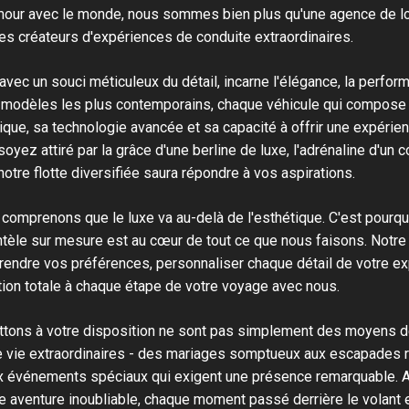
amour avec le monde, nous sommes bien plus qu'une agence de lo
s créateurs d'expériences de conduite extraordinaires.
 avec un souci méticuleux du détail, incarne l'élégance, la perfor
odèles les plus contemporains, chaque véhicule qui compose no
ique, sa technologie avancée et sa capacité à offrir une expérie
oyez attiré par la grâce d'une berline de luxe, l'adrénaline d'un 
tre flotte diversifiée saura répondre à vos aspirations.
omprenons que le luxe va au-delà de l'esthétique. C'est pourq
ientèle sur mesure est au cœur de tout ce que nous faisons. Notr
endre vos préférences, personnaliser chaque détail de votre ex
tion totale à chaque étape de votre voyage avec nous.
tons à votre disposition ne sont pas simplement des moyens de
 vie extraordinaires - des mariages somptueux aux escapades 
x événements spéciaux qui exigent une présence remarquable. 
 aventure inoubliable, chaque moment passé derrière le volant e