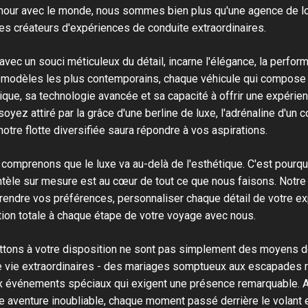
amour avec le monde, nous sommes bien plus qu'une agence de lo
s créateurs d'expériences de conduite extraordinaires.
 avec un souci méticuleux du détail, incarne l'élégance, la perfor
odèles les plus contemporains, chaque véhicule qui compose no
ique, sa technologie avancée et sa capacité à offrir une expérie
oyez attiré par la grâce d'une berline de luxe, l'adrénaline d'un 
tre flotte diversifiée saura répondre à vos aspirations.
omprenons que le luxe va au-delà de l'esthétique. C'est pourq
ientèle sur mesure est au cœur de tout ce que nous faisons. Notr
endre vos préférences, personnaliser chaque détail de votre ex
tion totale à chaque étape de votre voyage avec nous.
tons à votre disposition ne sont pas simplement des moyens de
 vie extraordinaires - des mariages somptueux aux escapades 
x événements spéciaux qui exigent une présence remarquable. 
 aventure inoubliable, chaque moment passé derrière le volant e