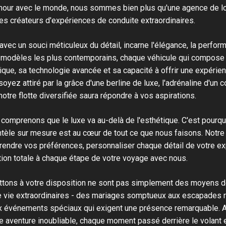
amour avec le monde, nous sommes bien plus qu'une agence de lo
s créateurs d'expériences de conduite extraordinaires.
 avec un souci méticuleux du détail, incarne l'élégance, la perfor
odèles les plus contemporains, chaque véhicule qui compose no
ique, sa technologie avancée et sa capacité à offrir une expérie
oyez attiré par la grâce d'une berline de luxe, l'adrénaline d'un 
tre flotte diversifiée saura répondre à vos aspirations.
omprenons que le luxe va au-delà de l'esthétique. C'est pourq
ientèle sur mesure est au cœur de tout ce que nous faisons. Notr
endre vos préférences, personnaliser chaque détail de votre ex
tion totale à chaque étape de votre voyage avec nous.
tons à votre disposition ne sont pas simplement des moyens de
 vie extraordinaires - des mariages somptueux aux escapades 
x événements spéciaux qui exigent une présence remarquable. 
 aventure inoubliable, chaque moment passé derrière le volant e